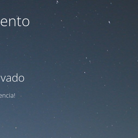
iento
ivado
encia!