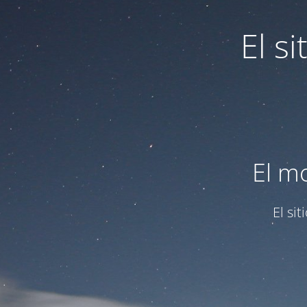
El s
El m
El si