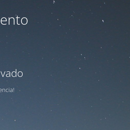
iento
ivado
encia!