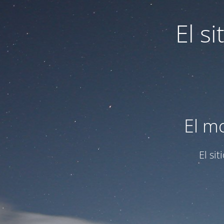
El s
El m
El si