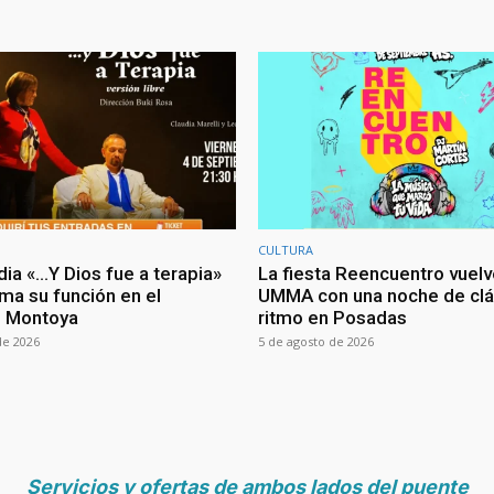
CULTURA
ia «…Y Dios fue a terapia»
La fiesta Reencuentro vuelv
ma su función en el
UMMA con una noche de clá
o Montoya
ritmo en Posadas
de 2026
5 de agosto de 2026
Servicios y ofertas de ambos lados del puente