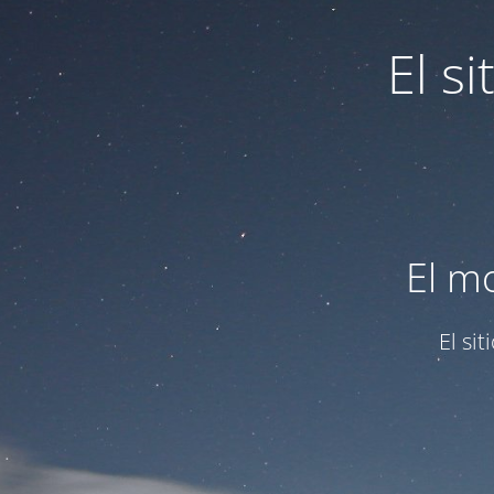
El s
El m
El si