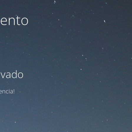
iento
ivado
encia!