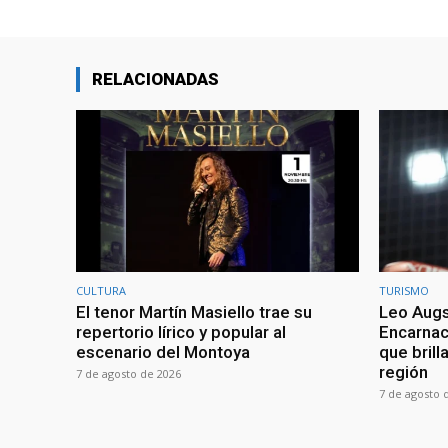
RELACIONADAS
CULTURA
TURISMO
El tenor Martín Masiello trae su
Leo Augs
repertorio lírico y popular al
Encarnaci
escenario del Montoya
que brill
región
7 de agosto de 2026
7 de agosto 