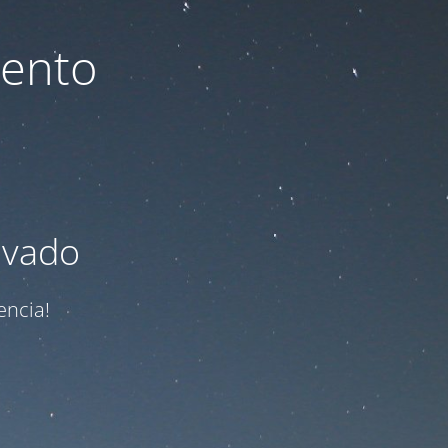
iento
ivado
encia!