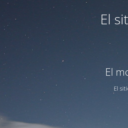
El s
El m
El si